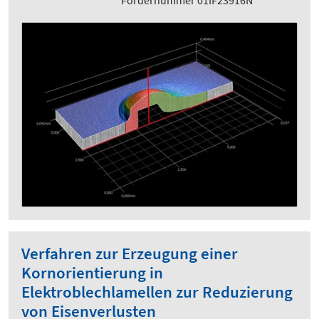
Verfahren zur Erzeugung einer
Kornorientierung in
Elektroblechlamellen zur Reduzierung
von Eisenverlusten