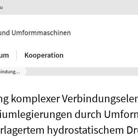
au
k und Umformmaschinen
ium
Kooperation
Herstellung komplexer Verbindungselemente aus Aluminiumlegierungen durch Umformen mit überlagertem hydrostatischem Druck; Tagungsband 6. Industriekolloquium Clausthal "Hochfeste Strukturen", Sonderforschungsbereich 675, 19.-20. November 2007 in Clausthal-Zellerfeld, Heinz Palkowski, S. 133-138
ung komplexer Verbindungsele
iumlegierungen durch Umfor
rlagertem hydrostatischem Dr