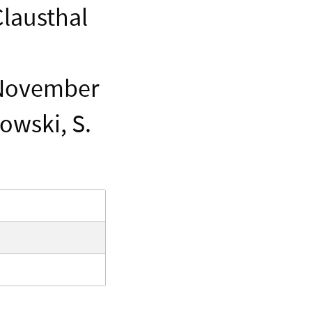
lausthal
 November
kowski, S.