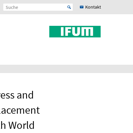
Kontakt
ress and
eplacement
th World