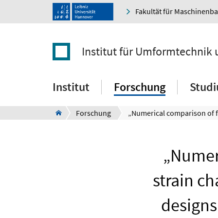
Fakultät für Maschinenb
Institut für Umformtechni
Institut
Forschung
Stud
Forschung
„Numeri
strain ch
designs