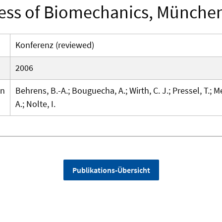
ess of Biomechanics, München
Konferenz (reviewed)
2006
en
Behrens, B.-A.; Bouguecha, A.; Wirth, C. J.; Pressel, T.;
A.; Nolte, I.
Publikations-Übersicht