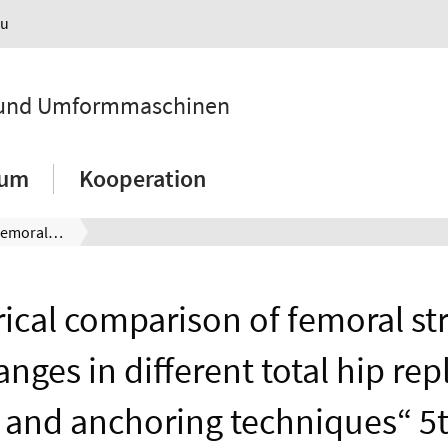
au
k und Umformmaschinen
ium
Kooperation
„Numerical comparison of femoral stress and strain changes in different total hip replacement designs and anchoring techniques“ 5th World Congress of Biomechanics, München 2006.
cal comparison of femoral st
anges in different total hip r
 and anchoring techniques“ 5