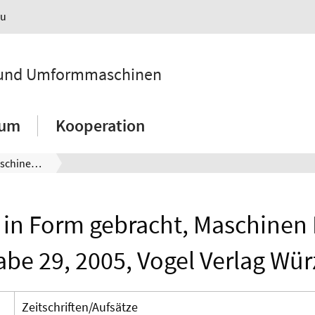
au
k und Umformmaschinen
ium
Kooperation
Warm in Form gebracht, Maschinen Markt, Ausgabe 29, 2005, Vogel Verlag Würzburg
in Form gebracht, Maschinen 
be 29, 2005, Vogel Verlag Wü
Zeitschriften/Aufsätze