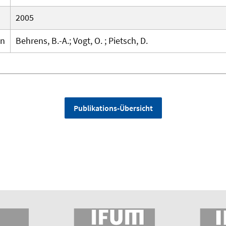
2005
en
Behrens, B.-A.; Vogt, O. ; Pietsch, D.
Publikations-Übersicht