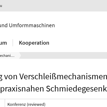
au
k und Umformmaschinen
ium
Kooperation
Ermittlung von Verschleißmechanismen an einem praxisnahen Schmiedegesenk
g von Verschleißmechanisme
praxisnahen Schmiedegesenk
Konferenz (reviewed)