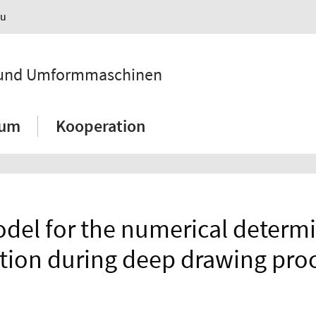
au
k und Umformmaschinen
ium
Kooperation
del for the numerical determi
tion during deep drawing pro