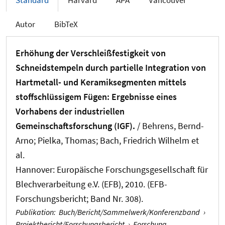
Standard
Harvard
APA
Vancouver
Autor
BibTeX
Erhöhung der Verschleißfestigkeit von
Schneidstempeln durch partielle Integration von
Hartmetall- und Keramiksegmenten mittels
stoffschlüssigem Fügen: Ergebnisse eines
Vorhabens der industriellen
Gemeinschaftsforschung (IGF).
/ Behrens, Bernd-
Arno; Pielka, Thomas; Bach, Friedrich Wilhelm et
al.
Hannover: Europäische Forschungsgesellschaft für
Blechverarbeitung e.V. (EFB), 2010. (EFB-
Forschungsbericht; Band Nr. 308).
Publikation
:
Buch/Bericht/Sammelwerk/Konferenzband
›
Projektbericht/Forschungsbericht
›
Forschung