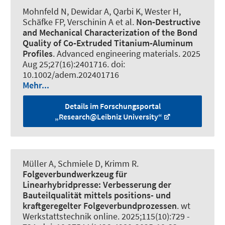
Mohnfeld N
, Dewidar A
, Qarbi K
, Wester H
,
Schäfke FP
, Verschinin A et al.
Non‐Destructive
and Mechanical Characterization of the Bond
Quality of Co‐Extruded Titanium‐Aluminum
Profiles
.
Advanced engineering materials
. 2025
Aug 25;27(16):2401716. doi:
10.1002/adem.202401716
Mehr...
Details im Forschungsportal
„Research@Leibniz University“
Müller A
, Schmiele D
, Krimm R
.
Folgeverbundwerkzeug für
Linearhybridpresse:
Verbesserung der
Bauteilqualität mittels positions- und
kraftgeregelter Folgeverbundprozessen
.
wt
Werkstattstechnik online
. 2025;115(10):729 -