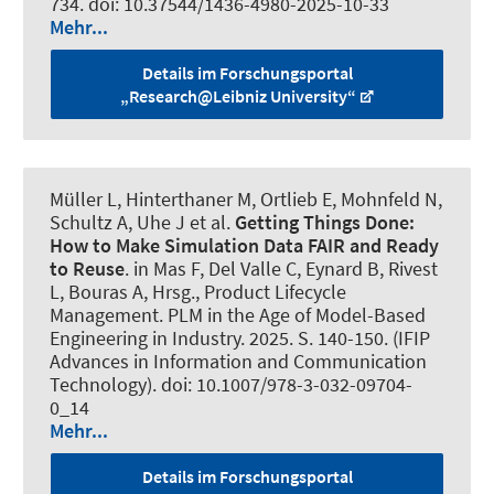
734. doi: 10.37544/1436-4980-2025-10-33
Mehr...
Details im Forschungsportal
„Research@Leibniz University“
Müller L, Hinterthaner M
, Ortlieb E
, Mohnfeld N
,
Schultz A
, Uhe J
et al.
Getting Things Done:
How to Make Simulation Data FAIR and Ready
to Reuse
. in Mas F, Del Valle C, Eynard B, Rivest
L, Bouras A, Hrsg., Product Lifecycle
Management. PLM in the Age of Model-Based
Engineering in Industry. 2025. S. 140-150. (IFIP
Advances in Information and Communication
Technology). doi: 10.1007/978-3-032-09704-
0_14
Mehr...
Details im Forschungsportal