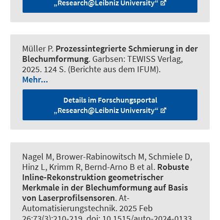
„Research@Leibniz University“
Müller P.
Prozessintegrierte Schmierung in der
Blechumformung
. Garbsen: TEWISS Verlag,
2025. 124 S. (Berichte aus dem IFUM).
Mehr...
Details im Forschungsportal
„Research@Leibniz University“
Nagel M, Brower-Rabinowitsch M
, Schmiele D
,
Hinz L
, Krimm R
, Bernd-Arno B et al.
Robuste
Inline-Rekonstruktion geometrischer
Merkmale in der Blechumformung auf Basis
von Laserprofilsensoren
.
At-
Automatisierungstechnik
. 2025 Feb
26;73(3):210-219. doi: 10.1515/auto-2024-0133