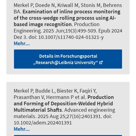
Merkel P, Doede N, Kriwall M, Stonis M, Behrens
BA.
Examination of inline process monitoring
of the cross-wedge rolling process using AI-
based image recognition
.
Production
Engineering
. 2025 Jun;19(3):499-509. Epub 2024
Dez 3. doi: 10.1007/s11740-024-01321-y
Mehr...
Details im Forschungsportal
„Research@Leibniz University“
Merkel P, Budde L, Biester K, Faqiri Y,
Prasanthan V, Herrmann P et al.
Production
and Forming of Deposition-Welded Hybrid
Multimaterial Shafts
.
Advanced engineering
materials
. 2025 Aug 25;27(16):2401391. doi:
10.1002/adem.202401391
Mehr...