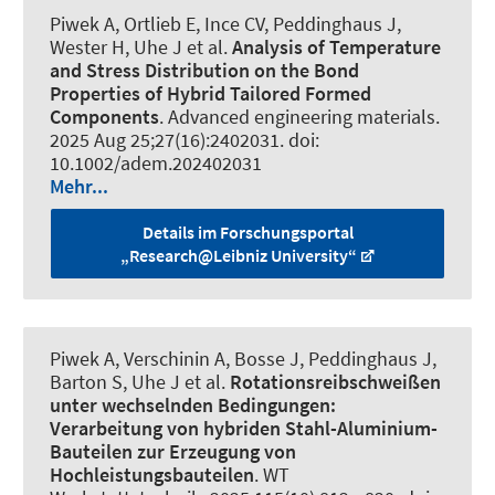
Piwek A
, Ortlieb E
, Ince CV
, Peddinghaus J
,
Wester H
, Uhe J
et al.
Analysis of Temperature
and Stress Distribution on the Bond
Properties of Hybrid Tailored Formed
Components
.
Advanced engineering materials
.
2025 Aug 25;27(16):2402031. doi:
10.1002/adem.202402031
Mehr...
Details im Forschungsportal
„Research@Leibniz University“
Piwek A
, Verschinin A
, Bosse J
, Peddinghaus J
,
Barton S
, Uhe J
et al.
Rotationsreibschweißen
unter wechselnden Bedingungen:
Verarbeitung von hybriden Stahl-Aluminium-
Bauteilen zur Erzeugung von
Hochleistungsbauteilen
.
WT