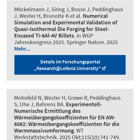
Möckelmann J
, Siring J
, Bosse J
, Peddinghaus
J
, Wester H
, Brunotte K
et al.
Numerical
Simulation and Experimental Validation of
Quasi-Isothermal Die Forging for Steel-
Encased Ti-6Al-4V Billets
. in WGP
Jahreskongress 2025. Springer Nature. 2025
Mehr...
Details im Forschungsportal
„Research@Leibniz University“
Mohnfeld N
, Wester H
, Grawe R
, Peddinghaus
S
, Uhe J
, Behrens BA.
Experimentell-
Numerische Ermittlung des
Wärmeübergangskoeffizienten für EN AW-
6082:
Wärmeübergangskoeffizienten für die
Warmmassivumformung
.
WT
Werkstattstechnik
. 2025 Okt;115(10):741-749.