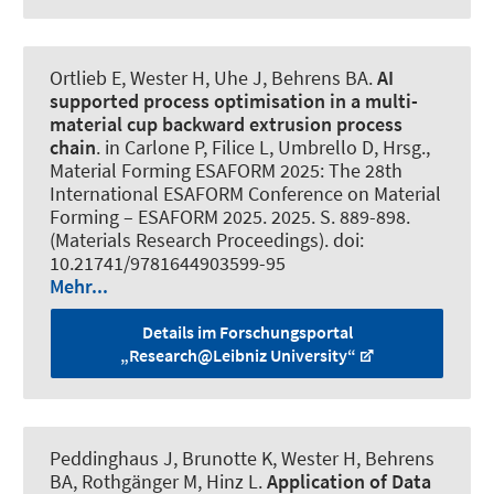
Ortlieb E
, Wester H
, Uhe J
, Behrens BA.
AI
supported process optimisation in a multi-
material cup backward extrusion process
chain
. in Carlone P, Filice L, Umbrello D, Hrsg.,
Material Forming ESAFORM 2025: The 28th
International ESAFORM Conference on Material
Forming – ESAFORM 2025. 2025. S. 889-898.
(Materials Research Proceedings). doi:
10.21741/9781644903599-95
Mehr...
Details im Forschungsportal
„Research@Leibniz University“
Peddinghaus J
, Brunotte K
, Wester H
, Behrens
BA
, Rothgänger M
, Hinz L
.
Application of Data